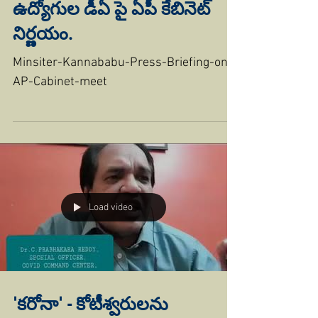
ఉద్యోగుల డీఏ పై ఏపీ కేబినెట్
నిర్ణయం.
Minsiter-Kannababu-Press-Briefing-on-
AP-Cabinet-meet
Load video