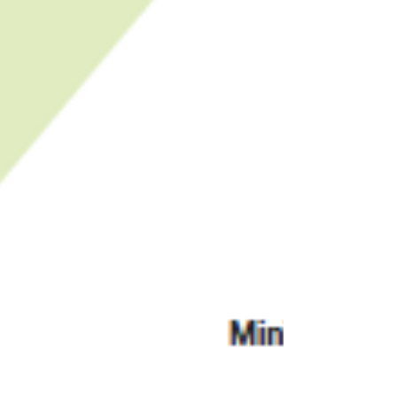
ఇబ్బందులు ఎదుర్కొంటున్నారు. వారి వేతన
వెతలను తీర్చే...