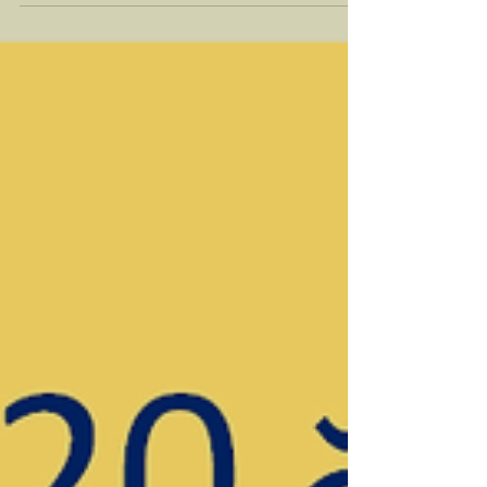
the latest vacancy at Psc.ap.gov.in before
the last date....