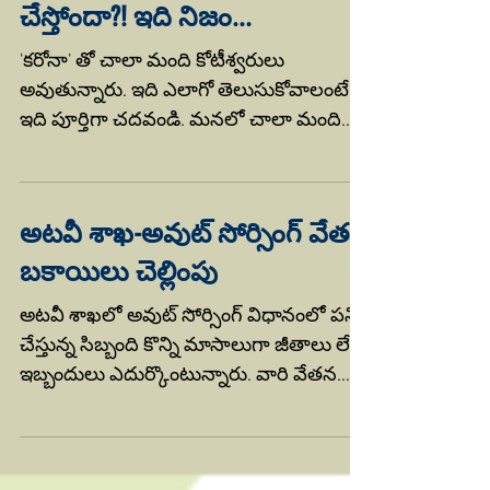
'కరోనా' - కోటీశ్వరులను
చేస్తోందా?! ఇది నిజం...
'కరోనా' తో చాలా మంది కోటీశ్వరులు
అవుతున్నారు. ఇది ఎలాగో తెలుసుకోవాలంటే....
ఇది పూర్తిగా చదవండి. మనలో చాలా మంది
ఇళ్ళలో అవసరం ఉన్న...
అటవీ శాఖ-అవుట్ సోర్సింగ్ వేతన
బకాయిలు చెల్లింపు
అటవీ శాఖలో అవుట్ సోర్సింగ్ విధానంలో పని
చేస్తున్న సిబ్బంది కొన్ని మాసాలుగా జీతాలు లేక