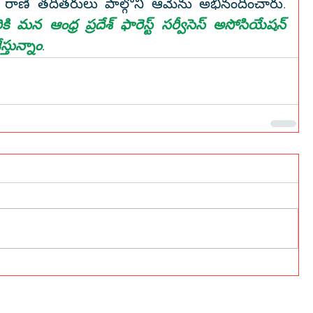
సీతా మహాలక్ష్మి, శ్రీమతి రాధికా రాణి తదితరులు పాల్గొని ఆమెను అభినందించారు. 
కి మన ఆంధ్ర ప్రదేశ్ ఫారెస్ట్ సర్వీసెస్ అసోసియేషన్ 
తున్నాం
.