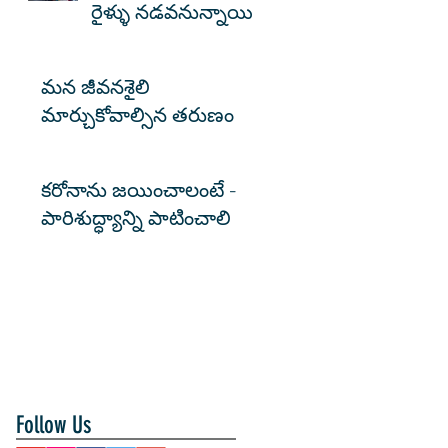
రైళ్ళు నడవనున్నాయి
మన జీవనశైలి
మార్చుకోవాల్సిన తరుణం
కరోనాను జయించాలంటే -
పారిశుద్ధ్యాన్ని పాటించాలి
Follow Us