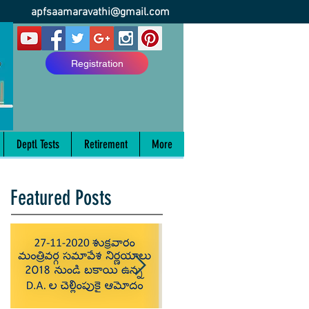
apfsaamaravathi@gmail.com
Registration
Deptl Tests
Retirement
More
Featured Posts