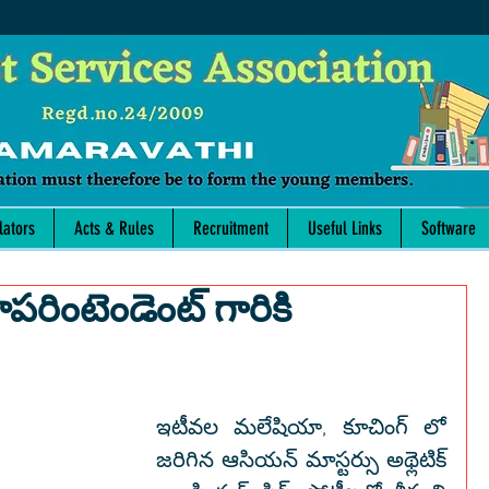
lators
Acts & Rules
Recruitment
Useful Links
Software
ూపరింటెండెంట్ గారికి
ఇటీవల మలేషియా, కూచింగ్ లో 
జరిగిన ఆసియన్ మాస్టర్సు అథ్లెటిక్ 