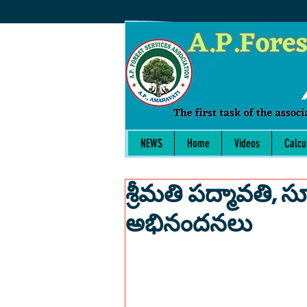
NEWS
Home
Videos
Calcu
శ్రీమతి పద్మావతి, స
అభినందనలు