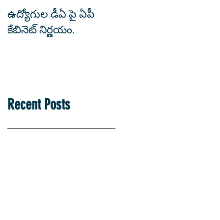
ఉద్యోగుల డీఏ పై ఏపీ
'కరోనా' - కోటీశ్వరులను
కేబినెట్ నిర్ణయం.
చేస్తోందా?! ఇది నిజం...
Recent Posts