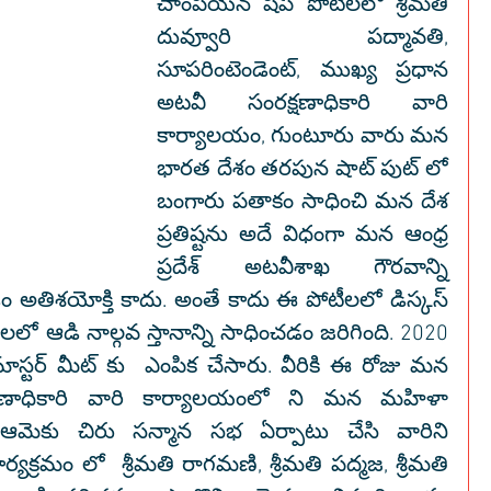
చాంపియన్ షిప్ పోటీలలో శ్రీమతి 
దువ్వూరి పద్మావతి, 
సూపరింటెండెంట్, ముఖ్య ప్రధాన 
అటవీ సంరక్షణాధికారి వారి 
కార్యాలయం, గుంటూరు వారు మన 
భారత దేశం తరపున షాట్ పుట్ లో 
బంగారు పతాకం సాధించి మన దేశ 
ప్రతిష్టను అదే విధంగా మన ఆంధ్ర 
ప్రదేశ్ అటవీశాఖ గౌరవాన్ని 
 అతిశయోక్తి కాదు. అంతే కాదు ఈ పోటీలలో డిస్కస్ 
ాలలో ఆడి నాల్గవ స్తానాన్ని సాధించడం జరిగింది. 2020 
్టర్ మీట్ కు  ఎంపిక చేసారు. వీరికి ఈ రోజు మన 
షణాధికారి వారి కార్యాలయంలో ని మన మహిళా 
మెకు చిరు సన్మాన సభ ఏర్పాటు చేసి వారిని 
యక్రమం లో  శ్రీమతి రాగమణి, శ్రీమతి పద్మజ, శ్రీమతి 