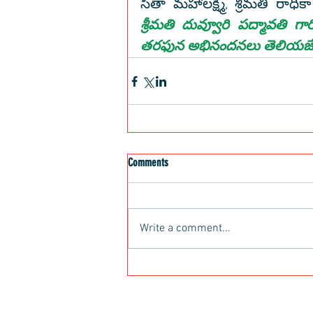
శ్రీమతి దువ్వూరి పద్మావతి గారి
తరఫున అభినందనలు తెలియజేస్
Comments
Write a comment...