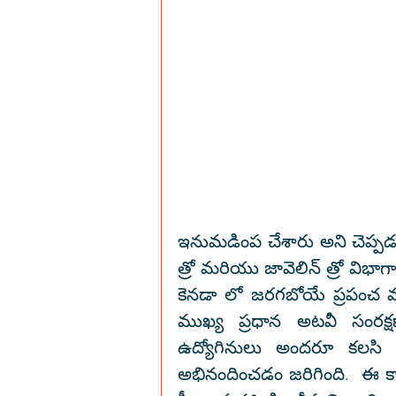
ఇనుమడింప చేశారు అని చెప్పడం
త్రో మరియు జావెలిన్ త్రో విభాగ
కెనడా లో జరగబోయే ప్రపంచ మాస
ముఖ్య ప్రధాన అటవీ సంరక్
ఉద్యోగినులు అందరూ కలసి ఆ
అభినందించడం జరిగింది.  ఈ కార్