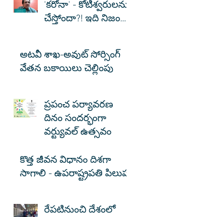
'కరోనా' - కోటీశ్వరులను
చేస్తోందా?! ఇది నిజం...
అటవీ శాఖ-అవుట్ సోర్సింగ్
వేతన బకాయిలు చెల్లింపు
ప్రపంచ పర్యావరణ
దినం సందర్భంగా
వర్ట్యువల్ ఉత్సవం
కొత్త జీవన విధానం దిశగా
సాగాలి - ఉపరాష్ట్రపతి పిలుపు
రేపటినుంచి దేశంలో