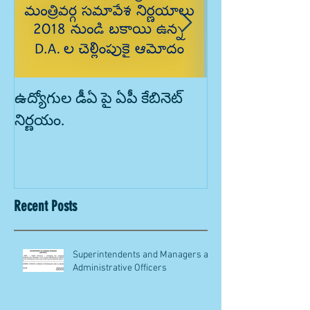
ఉద్యోగుల డీఏ పై ఏపీ కేబినెట్
'కరోనా' - కోటీశ్
నిర్ణయం.
చేస్తోందా?! ఇది ని
Recent Posts
Superintendents and Managers as
Administrative Officers