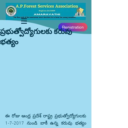
Registration
ప్రభుత్వోద్యోగులకు కరువు
భత్యం
ఈ రోజు ఆంధ్ర ప్రదేశ్ రాష్ట్ర ప్రభుత్వోద్యోగులకు 
1-7-2017 నుండి బాకీ ఉన్న కరువు భత్యం 