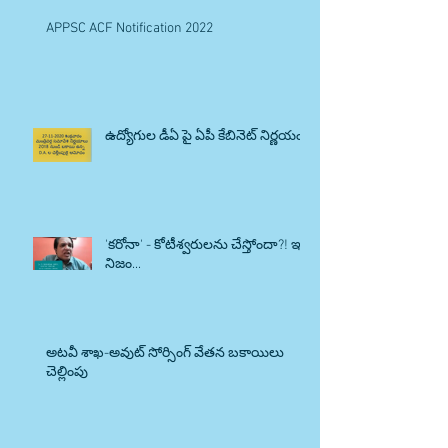
APPSC ACF Notification 2022
ఉద్యోగుల డీఏ పై ఏపీ కేబినెట్ నిర్ణయం.
'కరోనా' - కోటీశ్వరులను చేస్తోందా?! ఇది
నిజం...
అటవీ శాఖ-అవుట్ సోర్సింగ్ వేతన బకాయిలు
చెల్లింపు