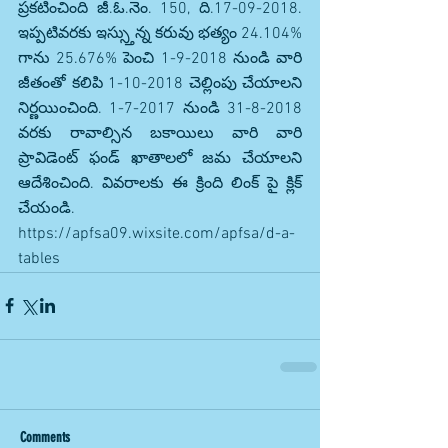
ప్రకటించింది జీ.ఓ.నెం. 150, ది.17-09-2018. 
ఇప్పటివరకు ఇస్స్తున్న కరువు భత్యం 24.104% 
గాను 25.676% పెంచి 1-9-2018 నుండి వారి 
జీతంతో కలిపి 1-10-2018 చెల్లింపు చేయాలని 
నిర్ణయించింది. 1-7-2017 నుండి 31-8-2018 
వరకు రావాల్సిన బకాయిలు వారి వారి 
ప్రావిడెంట్ ఫండ్ ఖాతాలలో జమ చేయాలని 
ఆదేశించింది. వివరాలకు ఈ క్రింది లింక్ పై క్లిక్ 
చేయండి.
https://apfsa09.wixsite.com/apfsa/d-a-
tables
Comments