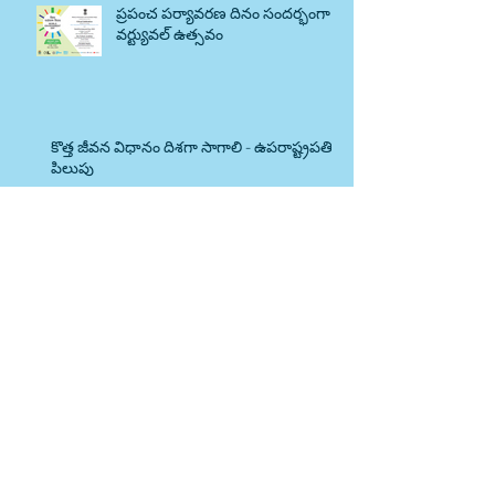
ప్రపంచ పర్యావరణ దినం సందర్భంగా
వర్ట్యువల్ ఉత్సవం
కొత్త జీవన విధానం దిశగా సాగాలి - ఉపరాష్ట్రపతి
పిలుపు
రేపటినుంచి దేశంలో రైళ్ళు
నడవనున్నాయి
మన జీవనశైలి మార్చుకోవాల్సిన తరుణం