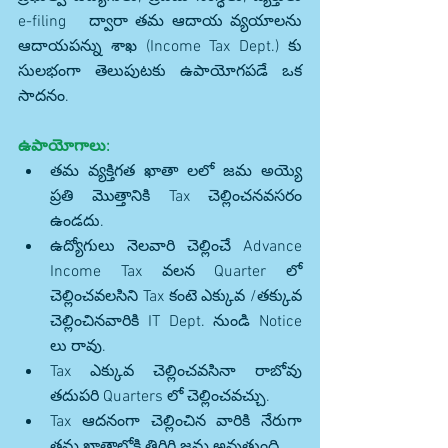
e-filing   ద్వారా తమ ఆదాయ వ్యయాలను 
ఆదాయపన్ను శాఖ (Income Tax Dept.) కు 
సులభంగా తెలుపుటకు ఉపాయోగపడే ఒక 
సాదనం.
ఉపాయోగాలు:
తమ వ్యక్తిగత ఖాతా లలో జమ అయ్యె 
ప్రతి మొత్తానికి Tax చెల్లించనవసరం 
ఉండదు.  
ఉద్యోగులు నెలవారి చెల్లించే Advance 
Income Tax వలన Quarter లో 
చెల్లించవలసిని Tax కంటె ఎక్కువ /తక్కువ 
చెల్లించినవారికి IT Dept. నుండి Notice 
లు రావు.  
Tax ఎక్కువ చెల్లించవసినా రాబోవు 
తదుపరి Quarters లో చెల్లించవచ్చు.  
Tax ఆదనంగా చెల్లించిన వారికి నేరుగా 
తమ ఖాతాలోకి తిరిగి జమ అవుతుంది. 