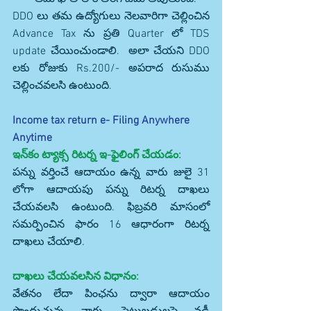
DDO లు తమ ఉద్యోగులు నెలవారిగా చెల్లించిన 
Advance Tax ను ప్రతి Quarter లో TDS 
update చేయించుండాలి.  అలా చేయని DDO 
లకు రోజుకు Rs.200/- అపరాద రుసుము 
చెల్లించవలసి ఉంటుంది.
Income tax return e- Filing Anywhere 
Anytime
ఇన్‌కం ట్యాక్స రిటర్న ఇ-ఫైలింగ్ చేయడం:
పన్ను వర్తించే ఆదాయం ఉన్న వారు జులై 31 
లోగా ఆదాయపు పన్ను రిటర్న దాఖలు 
చేయవలసి ఉంటుంది. ఫిబ్రవరి మాసంలో 
సమర్పించిన ఫారం 16 ఆధారంగా రిటర్న 
దాఖలు చేయాలి.
దాఖలు చేయవలసిన విధానం:
వేతనం లేదా పింఛను ద్వారా ఆదాయం 