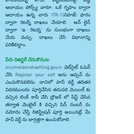
పొందుచున్న వారు, పెట్టుబడులపై వడ్డీ 
ఆదాయం పోన్స్య్ వారూ, ఒకే గృహం ద్వారా 
ఆదాయం ఉన్న వారు ITR-1(సహజ్) ఫారం 
ద్వారా రిటర్న్ దాఖలు చేయాలి.  ఆన్ లైన్ 
ద్వారా "ఇ- రిటర్న" ను సులభంగా దాఖలు 
చేయ వచ్చు. దాఖలు చేసే విధానాన్ని 
పరిశీలిద్దాం.
పేరు రిజిస్టర్ చేసుకొనుట:
incometaxindiaefiling.gov.in వెబ్‌సైట్ ఓపెన్ 
చేసి Register your self అను ఆప్సన్ ను 
ఎంచుకొనవలెను. దానిలో పాస్ వర్డ్ తదితర 
వివరములను పూర్తిచేసిన తదుపరి మెయిల్ కు 
వచ్చిన లింక్ కాపీ చేసి బ్రౌజర్ లో పేస్ట్ చేసిన 
తర్వాత మొబైల్ కి వచ్చిన పిన్ నంబర్ ను 
నమోదు చేస్తే రెజిస్ట్రేషన్ పూర్తి అయినట్లే. మీ 
పాస్ వర్డ్ ను జాగ్రత్తగా ఉంచుకోవాలి.