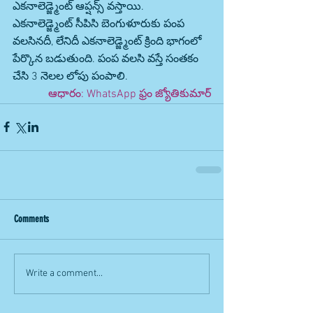
ఎకనాలెడ్జ్మెంట్ ఆప్షన్స్ వస్తాయి.  
ఎకనాలెడ్జ్మెంట్ సీపిసి బెంగుళూరుకు పంప 
వలసినదీ, లేనిదీ ఎకనాలెడ్జ్మెంట్ క్రింది భాగంలో 
పేర్కొన బడుతుంది. పంప వలసి వస్తే సంతకం 
చేసి 3 నెలల లోపు పంపాలి.
ఆధారం: WhatsApp ఫ్రం జ్యోతికుమార్
Comments
Write a comment...