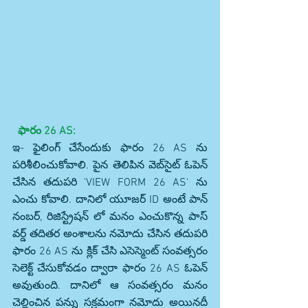
 ఫారం 26 AS:
ఇ- ఫైలింగ్ చేసేందుకు ఫారం 26 AS ను 
పరిశీలించుకోవాలి. పైన తెలిపిన వెబ్‌సైట్ ఓపెన్ 
చేసిన తదుపరి 'VIEW FORM 26 AS' ను 
ఎంచు కోవాలి. దానిలో యూజర్ ID అంటే పాన్ 
నంబర్, రిజిస్ట్రేషన్ లో మనం ఎంచుకొన్న పాస్ 
వర్డ్ తదితర అంశాలను నమోదు చేసిన తదుపరి 
ఫారం 26 AS ను క్లిక్ చేసి ఎసెస్మెంట్ సంవత్సరం 
సెలెక్ట్ చేసుకోవడం ద్వారా ఫారం 26 AS ఓపెన్ 
అవుతుంది. దానిలో ఆ సంవత్సరం మనం 
చెల్లించిన పన్ను సక్రమంగా నమోదు అయినదీ 