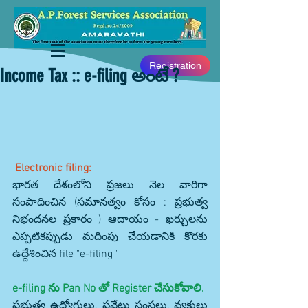
Registration
Income Tax :: e-filing అంటే ?
Electronic filing:
భారత దేశంలోని ప్రజలు నెల వారిగా 
సంపాదించిన (సమానత్వం కోసం : ప్రభుత్వ 
నిభందనల ప్రకారం ) ఆదాయం - ఖర్చులను 
ఎప్పటికప్పుడు మదింపు చేయడానికి కొరకు 
ఉద్దేశించిన file "e-filing "
e-filing ను Pan No తో Register చేసుకోవాలి.
ప్రభుత్వ ఉద్యోగులు, ప్రవేటు సంస్ధలు, వ్యక్తులు  