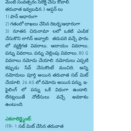
మెంట్ సంవత్సరం సెలెక్ట్ చేసు కోవాలి.
తరువాత ఇవ్వబడిన 3 ఆప్షన్ లు 
1) పాన్ ఆధారంగా 
2) గతంలో దాఖలు చేసిన రిటర్న(ఆధారంగా 
3) నూతన చిరునామా లలో ఒకటి ఎంపిక 
చేసుకొని లాగిన్ అవ్వాలి.  తదుపరి వచ్చే ఫారం 
లో వ్యక్తిగత వివరాలు, ఆదాయం వివరాలు, 
పన్ను వివరాలు, పన్ను చెల్లింపు వివరాలు, 80 G 
వివరాలు నమోదు చేయాలి. నమోదులు ఎప్పటి 
కప్పుడు సేవ్ చేసుకొంటే మంచిది. అన్ని 
నమోదులు పూర్తి అయిన తరువాత సబ్ మిట్ 
చేయాలి. 26 AS లో నమోదు అయిన పన్ను, ఇ- 
ఫైలింగ్ లో పన్ను ఒకే విధంగా ఉండాలి. 
లేనట్లయితే నోటీసులు వచ్చే అవకాశం 
ఉంటుంది.
ఎకనాలెడ్జ్మెంట్:
ITR- 1 సబ్ మిట్ చేసిన తరువాత 