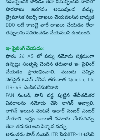
సమర్పించక పోవడం లేదా సమర్పించిన వానిలో 
పొరబాటు జరగడం అయివుండ వచ్చు. 
త్రైమాసిక రిటర్న్ దాఖలు చేయవలసిన బాధ్యత 
DDO లదే కాబట్టి వారే దాఖలు చేయడం లేదా 
తప్పులను సవరించడం చేయవలసి ఉంటుంది.
ఇ- ఫైలింగ్ చేయడం:
ఫారం 26 AS లో పన్ను నమోదు సక్రమంగా 
ఉన్నట్లు సంతృప్తి చెందిన తరువాత ఇ- ఫైలింగ్ 
చేయడం ప్రారంభించాలి. ముందు చెప్పిన 
వెబ్‌సైట్ ఓపెన్ చేసిన తరువాత 'Quick e file 
ITR- 4S' ఎంపిక చేసుకోవాలి.
PAN నంబర్, పాస్ వర్డ, పుట్టిన తేదీతడితర 
వివరాలను నమోదు చేసి లాగిన్ అవ్వాలి. 
లాగిన్ అయిన వెంటనే ఆధార్ నంబర్ ఎంటర్ 
చేయాలి. ఇష్టం అయితే నమోదు చేయవచ్చు 
లేదా తదుపరి అని పేర్కొన వచ్చు.
అనంతరం పాన్ నంబర్, ITR పేరు(ITR-1) అసెస్ 