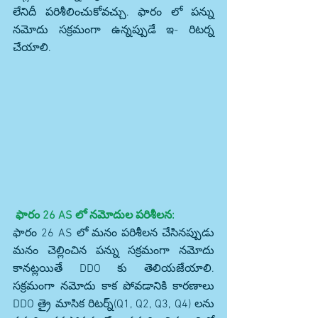
లేనిదీ పరిశీలించుకోవచ్చు. ఫారం లో పన్ను 
నమోదు సక్రమంగా ఉన్నప్పుడే ఇ- రిటర్న 
చేయాలి.
ఫారం 26 AS లో నమోదుల పరిశీలన:
ఫారం 26 AS లో మనం పరిశీలన చేసినప్పుడు 
మనం చెల్లించిన పన్ను సక్రమంగా నమోదు 
కానట్లయితే DDO కు తెలియజేయాలి. 
సక్రమంగా నమోదు కాక పోవడానికి కారణాలు 
DDO త్రై మాసిక రిటర్న్(Q1, Q2, Q3, Q4) లను 